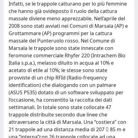
Infatti, se le trappole catturano per lo più femmine
che hanno già ovideposto il ruolo della cattura
massale diviene meno apprezzabile. Nell’aprile del
2008 sono stati avviati nei Comuni di Marsala (AP) e
Grottammare (AP) programmi per la cattura
massale del Punteruolo rosso. Nel Comune di
Marsala le trappole sono state innescate con
feromone commerciale Rhyfer 220 (Intrachem Bio
Italia s.p.a.), melasso diluito in acqua al 10% e
acetato di etile al 10%; le stesse sono state
provviste di un chip RFId (Radio-frequency
identification) che dialogando con un palmare
(ASUS P535) dotato di un software sviluppato per
l’occasione, ha consentito la raccolta dei dati
settimanali. In totale sono state collocate 47
trappole distribuite secondo due linee che
attraversano la città di Marsala. Una “costiera” con
21 trappole ad una distanza media di 207  85 m e
una “interna”con 26 trappole collocate ad una