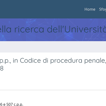
Home
Sfo
ella ricerca dell'Universi
p.p., in Codice di procedura penale
08
6 e 507 c.p.p.