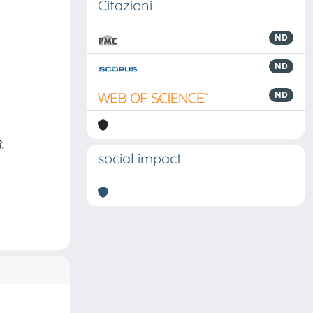
Citazioni
ND
ND
ND
.
social impact