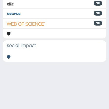
ND
ND
ND
social impact