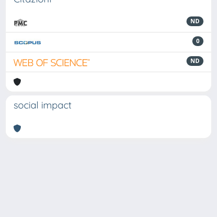
ND
0
ND
social impact