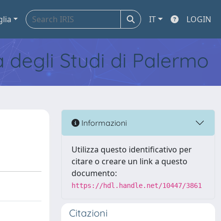
glia
IT
LOGIN
tà degli Studi di Palermo
Informazioni
Utilizza questo identificativo per
citare o creare un link a questo
documento:
https://hdl.handle.net/10447/3861
Citazioni