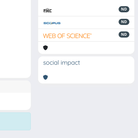
ND
ND
ND
social impact