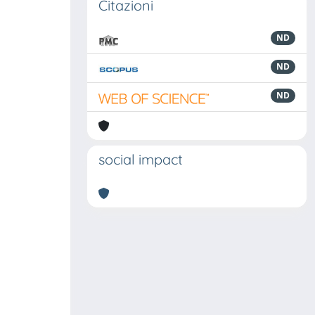
Citazioni
ND
ND
ND
social impact