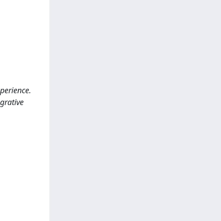
xperience.
egrative