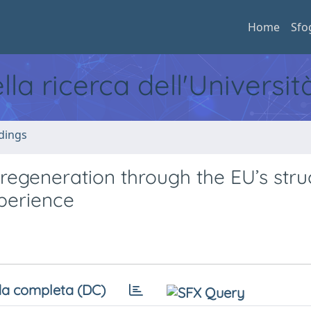
Home
Sfo
ella ricerca dell'Universi
dings
egeneration through the EU’s stru
xperience
a completa (DC)