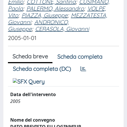
Emilio
;
COTTONE, Santina
;
CUSIMANO,
Paola
;
PALERMO, Alessandro
;
VOLPE,
Vito
;
PIAZZA, Giuseppe
;
MEZZATESTA,
Giovanni
;
ANDRONICO,
Giuseppe
;
CERASOLA, Giovanni
2005-01-01
Scheda breve
Scheda completa
Scheda completa (DC)
Data dell'intervento
2005
Nome del convegno
DATO PREVISTO SU LOGINMIUR