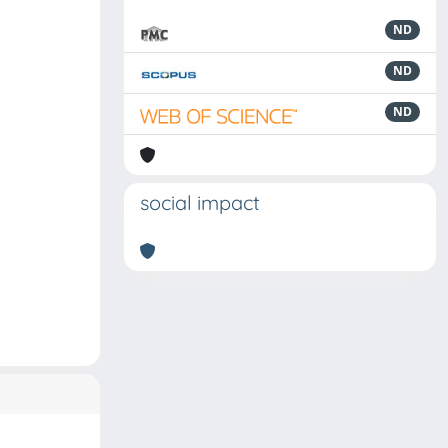
ND
ND
ND
social impact