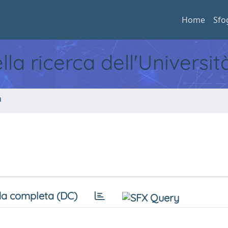
Home
Sfo
ella ricerca dell'Universi
a
a completa (DC)