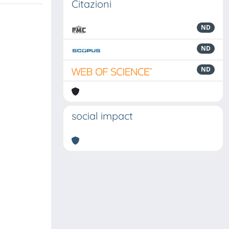
Citazioni
ND
ND
ND
social impact