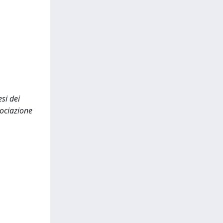
si dei
ociazione