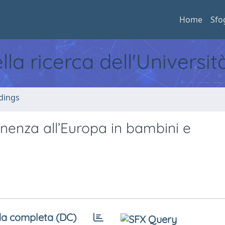
Home
Sfo
ella ricerca dell'Universi
dings
nenza all’Europa in bambini e
a completa (DC)