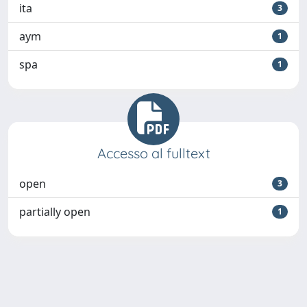
ita
3
aym
1
spa
1
Accesso al fulltext
open
3
partially open
1