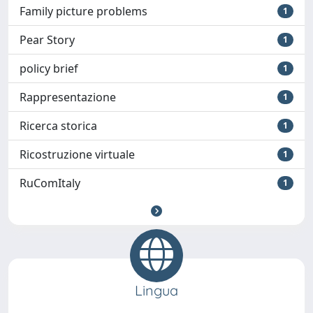
Family picture problems
1
Pear Story
1
policy brief
1
Rappresentazione
1
Ricerca storica
1
Ricostruzione virtuale
1
RuComItaly
1
Lingua