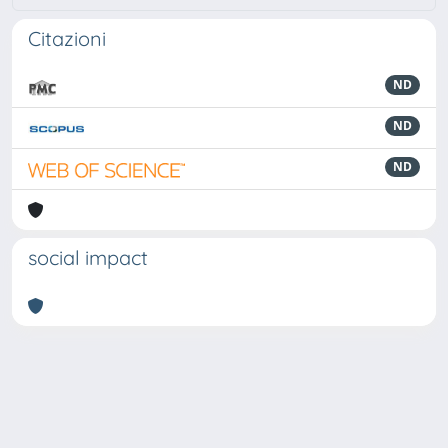
Citazioni
ND
ND
ND
social impact