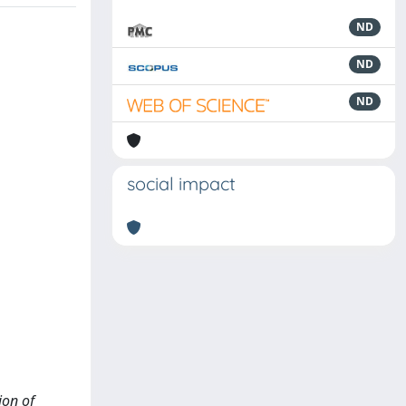
ND
ND
ND
social impact
ion of