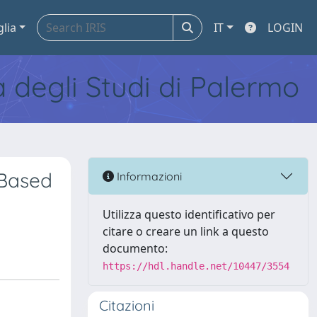
glia
IT
LOGIN
tà degli Studi di Palermo
 Based
Informazioni
Utilizza questo identificativo per
citare o creare un link a questo
documento:
https://hdl.handle.net/10447/3554
Citazioni