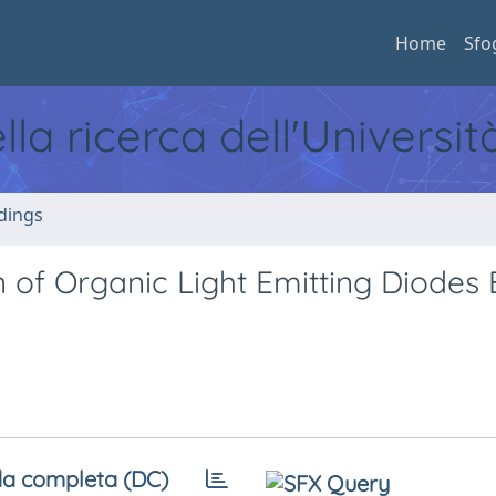
Home
Sfo
ella ricerca dell'Universi
dings
n of Organic Light Emitting Diodes
a completa (DC)