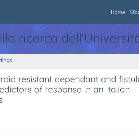
Home
Sfo
ella ricerca dell'Universi
dings
eroid resistant dependant and fistul
edictors of response in an italian
s