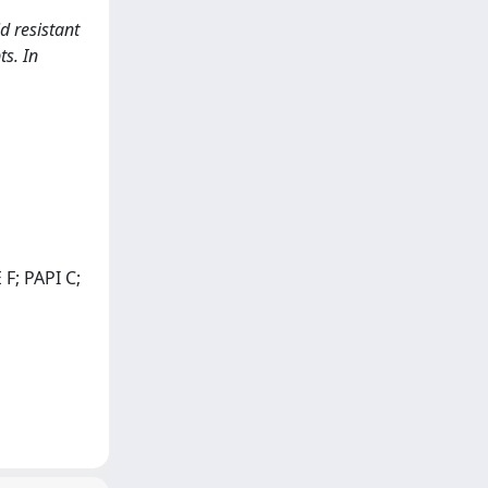
d resistant
ts. In
; PAPI C;