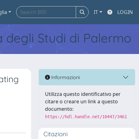
glia
IT
LOGIN
tà degli Studi di Palermo
ating
Informazioni
Utilizza questo identificativo per
citare o creare un link a questo
documento:
https://hdl.handle.net/10447/3461
Citazioni