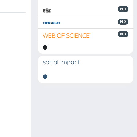
ND
ND
ND
social impact