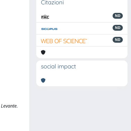
Citazioni
ND
ND
ND
social impact
l Levante.