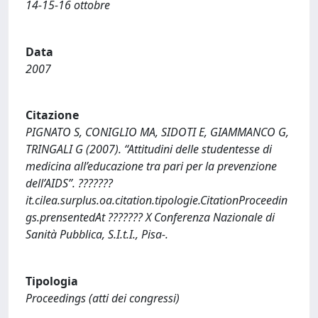
14-15-16 ottobre
Data
2007
Citazione
PIGNATO S, CONIGLIO MA, SIDOTI E, GIAMMANCO G,
TRINGALI G (2007). “Attitudini delle studentesse di
medicina all’educazione tra pari per la prevenzione
dell’AIDS”. ???????
it.cilea.surplus.oa.citation.tipologie.CitationProceedin
gs.prensentedAt ??????? X Conferenza Nazionale di
Sanità Pubblica, S.I.t.I., Pisa-.
Tipologia
Proceedings (atti dei congressi)