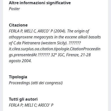
Altre informazioni significative
Poster
Citazione
FERLA P, MELI C, ARICO' P (2004). The origin of
othopyroxene megacrysts in the eocene alkali basalts
of C.da Pietranera (western Sicily). ???????
it.cilea.surplus.oa.citation.tipologie.CitationProceedin
gs.prensentedAt ??????? 32° IGC, Firenze, 21-28
agosto 2004.
Tipologia
Proceedings (atti dei congressi)
Tutti gli autori
FERLA P; MELI C; ARICO' P