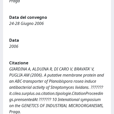
Praga
Data del convegno
24-28 Giugno 2006
Data
2006
Citazione
GIARDINA A, ALDUINA R, DI CARO V, BRAVATA' V,
PUGLIA AM (2006). A putative membrane protein and
an ABC-transporter of Planobispora rosea induce
antibacterial activity of Streptomyces lividans. ???????
it.cilea.surplus.oa.citation.tipologie.CitationProceedin
gs.prensentedAt ??????? 10 Intenational symposium
on the GENETICS OF INDUSTRIAL MICROORGANISMS,
Praga.