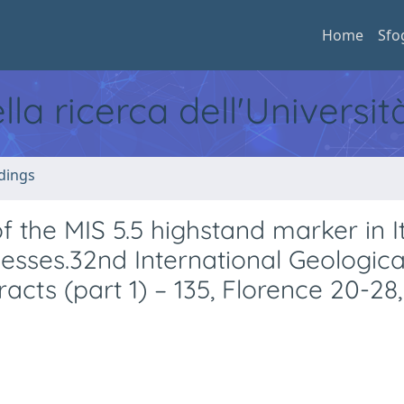
Home
Sfo
ella ricerca dell'Universi
dings
of the MIS 5.5 highstand marker in It
cesses.32nd International Geologica
racts (part 1) – 135, Florence 20-28,