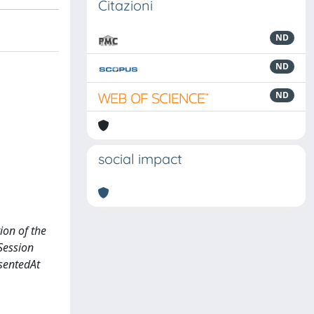
Citazioni
ND
ND
ND
social impact
ion of the
 Session
nsentedAt