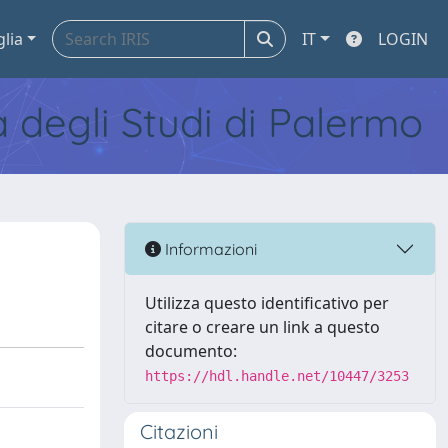
glia
IT
LOGIN
tà degli Studi di Palermo
Informazioni
Utilizza questo identificativo per
citare o creare un link a questo
documento:
https://hdl.handle.net/10447/3253
Citazioni