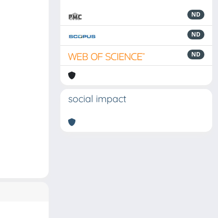
ND
ND
ND
social impact