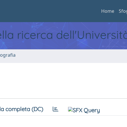
Home
Sfo
ella ricerca dell'Universi
ografia
a completa (DC)