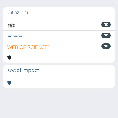
Citazioni
ND
ND
ND
social impact