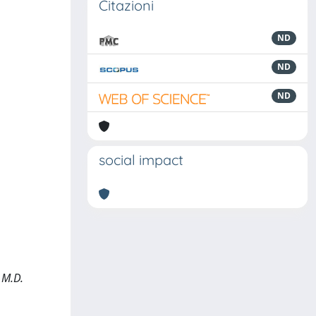
Citazioni
ND
ND
ND
social impact
 M.D.