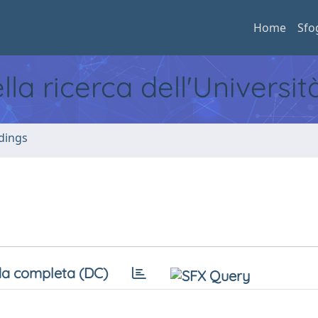
Home
Sfo
ella ricerca dell'Universi
dings
a completa (DC)