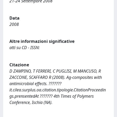
21-24 Settempbre 2008
Data
2008
Altre informazioni significative
atti su CD - ISSN:
Citazione
D ZAMPINO, T FERRERI, C PUGLISI, M MANCUSO, R
ZACCONE, SCAFFARO R (2008). Ag-composites with
antimicrobial effects. ???????
it.cilea.surplus.oa.citation.tipologie.CitationProceedin
gs.prensentedAt ??????? 4th Times of Polymers
Conference, Ischia (NA).