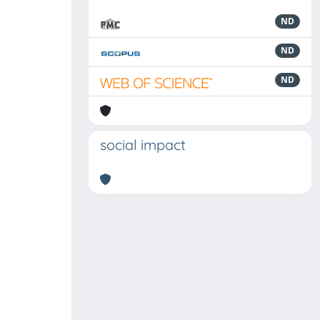
ND
ND
ND
social impact