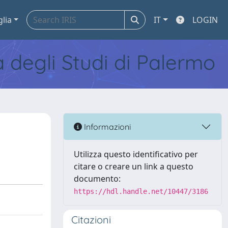
glia
IT
LOGIN
tà degli Studi di Palermo
Informazioni
Utilizza questo identificativo per
citare o creare un link a questo
documento:
https://hdl.handle.net/10447/3186
Citazioni