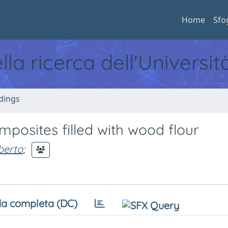
Home
Sfo
ella ricerca dell'Universi
dings
posites filled with wood flour
berto
;
a completa (DC)