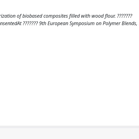
tion of biobased composites filled with wood flour. ???????
.prensentedAt ??????? 9th European Symposium on Polymer Blends,