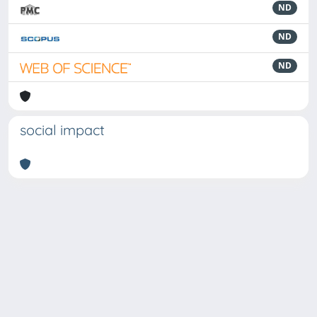
ND
ND
ND
social impact