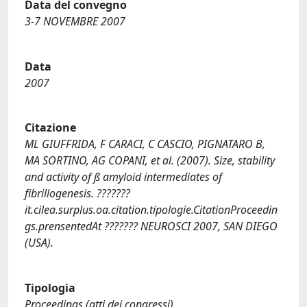
Data del convegno
3-7 NOVEMBRE 2007
Data
2007
Citazione
ML GIUFFRIDA, F CARACI, C CASCIO, PIGNATARO B,
MA SORTINO, AG COPANI, et al. (2007). Size, stability
and activity of ß amyloid intermediates of
fibrillogenesis. ???????
it.cilea.surplus.oa.citation.tipologie.CitationProceedin
gs.prensentedAt ??????? NEUROSCI 2007, SAN DIEGO
(USA).
Tipologia
Proceedings (atti dei congressi)