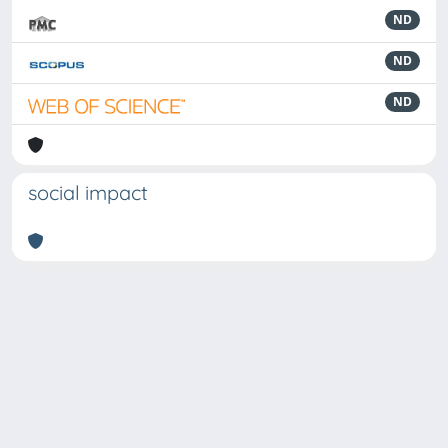
ND
ND
ND
social impact