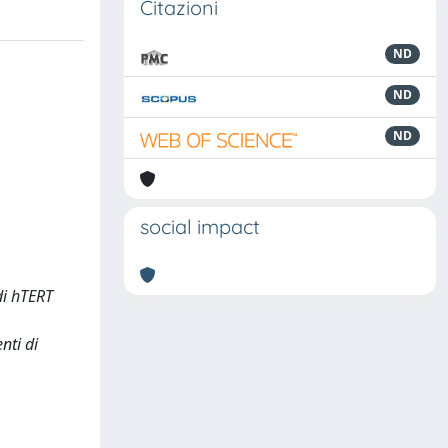
Citazioni
ND
ND
ND
social impact
di hTERT
nti di