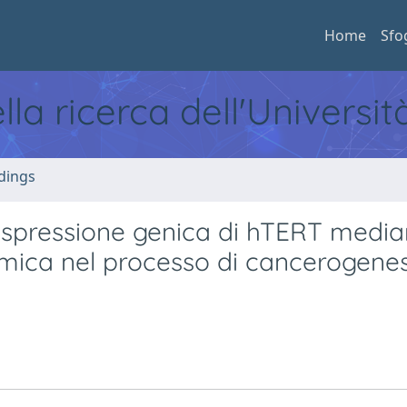
Home
Sfo
ella ricerca dell'Universi
dings
espressione genica di hTERT media
ica nel processo di cancerogenes