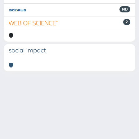
ND
2
social impact
Powered by
IRIS
-
about IRIS
-