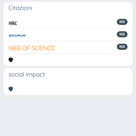
Citazioni
ND
ND
ND
social impact