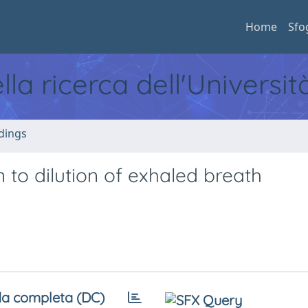
Home
Sfo
ella ricerca dell'Universi
dings
 to dilution of exhaled breath
a completa (DC)