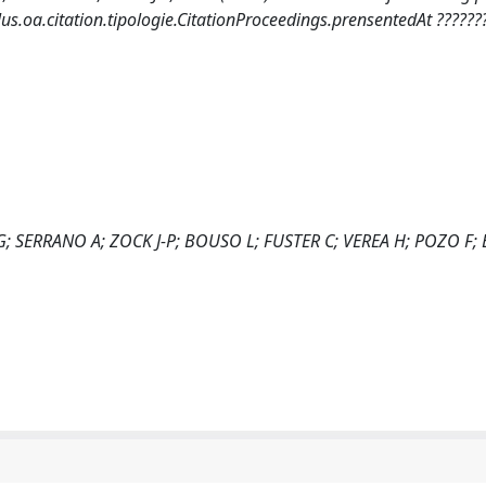
plus.oa.citation.tipologie.CitationProceedings.prensentedAt ??????
 SERRANO A; ZOCK J-P; BOUSO L; FUSTER C; VEREA H; POZO F; 