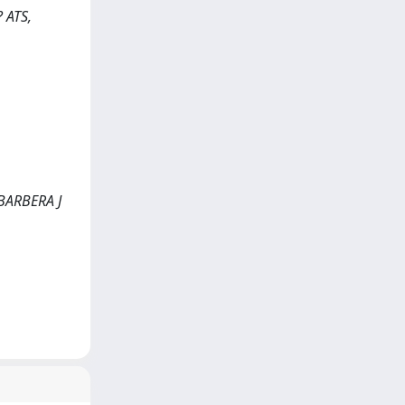
? ATS,
BARBERA J