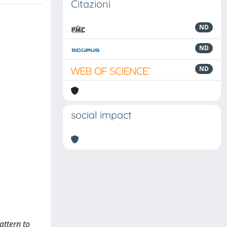
Citazioni
ND
ND
ND
social impact
attern to