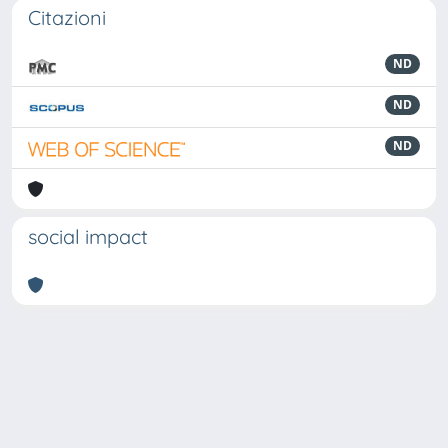
Citazioni
ND
ND
ND
social impact