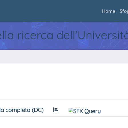
Home
Sfo
ella ricerca dell'Universi
a completa (DC)