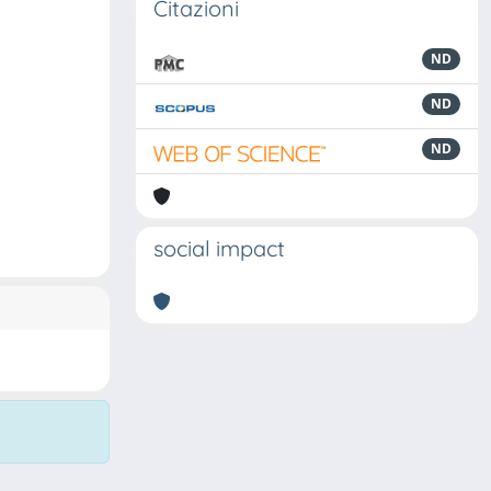
Citazioni
ND
ND
ND
social impact