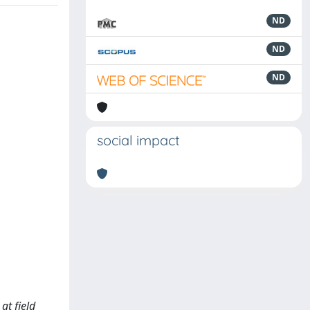
ND
ND
ND
social impact
t field