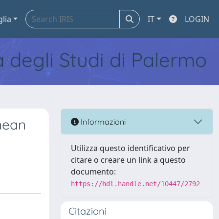
glia
IT
LOGIN
tà degli Studi di Palermo
anean
Informazioni
Utilizza questo identificativo per
citare o creare un link a questo
documento:
https://hdl.handle.net/10447/2792
Citazioni