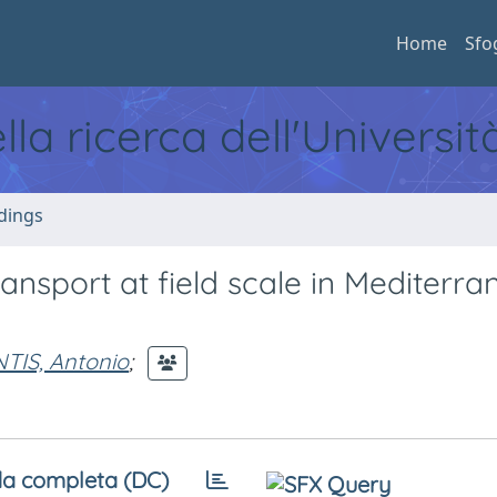
Home
Sfo
ella ricerca dell'Universi
dings
ansport at field scale in Mediterr
TIS, Antonio
;
a completa (DC)