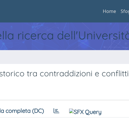
Home
Sfo
ella ricerca dell'Universi
torico tra contraddizioni e conflitti
a completa (DC)