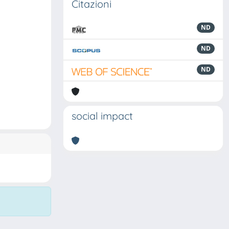
Citazioni
ND
ND
ND
social impact