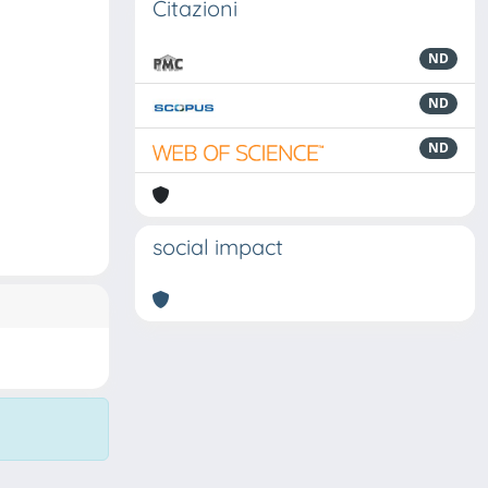
Citazioni
ND
ND
ND
social impact