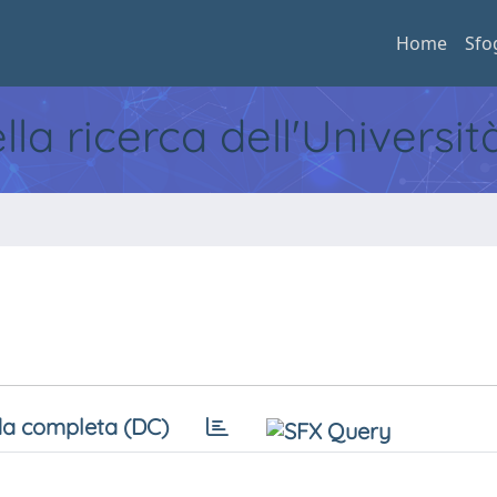
Home
Sfo
ella ricerca dell'Universi
a completa (DC)