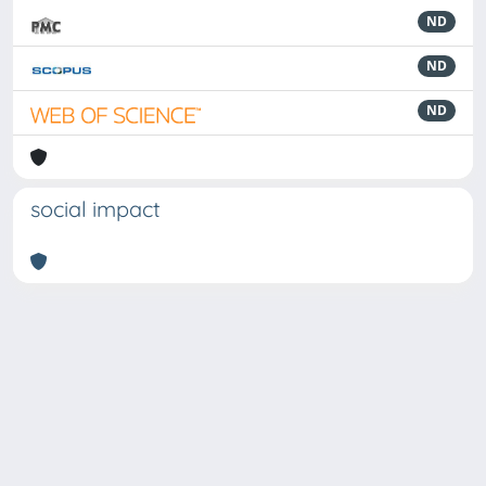
ND
ND
ND
social impact