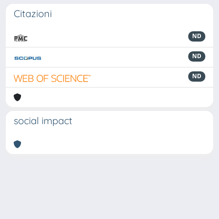
Citazioni
ND
ND
ND
social impact