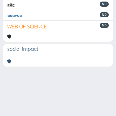
ND
ND
ND
social impact