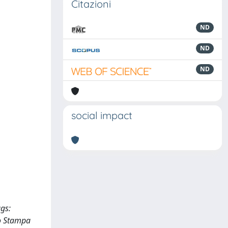
Citazioni
ND
ND
ND
social impact
gs:
ro Stampa