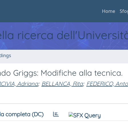
Home
Sfo
ella ricerca dell'Universi
dings
 Griggs: Modifiche alla tecnica.
CIVIA, Adriana
;
BELLANCA, Rita
;
FEDERICO, Anto
a completa (DC)