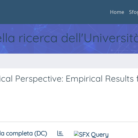
Home
Sfo
ella ricerca dell'Universi
al Perspective: Empirical Results 
a completa (DC)