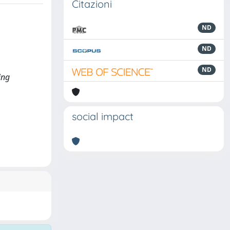
Citazioni
ND
ND
ND
ing
social impact