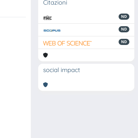
Citazioni
ND
ND
ND
social impact