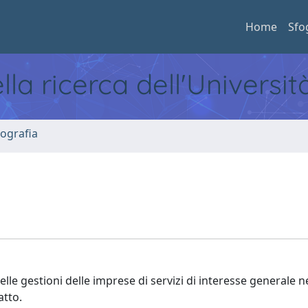
Home
Sfo
ella ricerca dell'Universi
ografia
lle gestioni delle imprese di servizi di interesse generale n
atto.