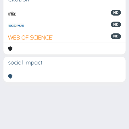
ND
ND
ND
social impact