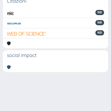
Citazioni
ND
ND
ND
social impact