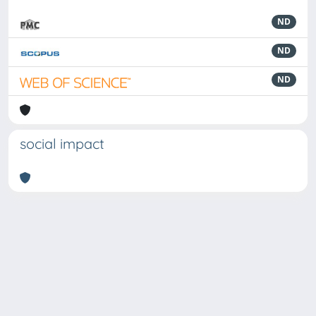
ND
ND
ND
social impact