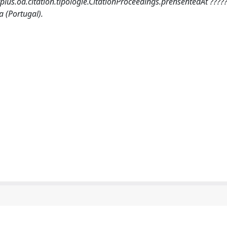
surplus.oa.citation.tipologie.CitationProceedings.prensentedAt ?????
 (Portugal).