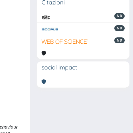
Citazioni
ND
ND
ND
social impact
behaviour