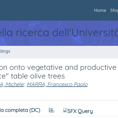
Home
Sfo
ella ricerca dell'Universi
dings
ation onto vegetative and productive
e" table olive trees
, Michele
;
MARRA, Francesco Paolo
a completa (DC)