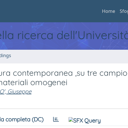
Home
Sfo
ella ricerca dell'Universi
dings
ura contemporanea ,su tre campion
materiali omogenei
', Giuseppe
a completa (DC)