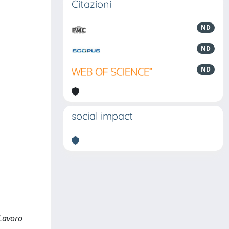
Citazioni
ND
ND
ND
social impact
Lavoro