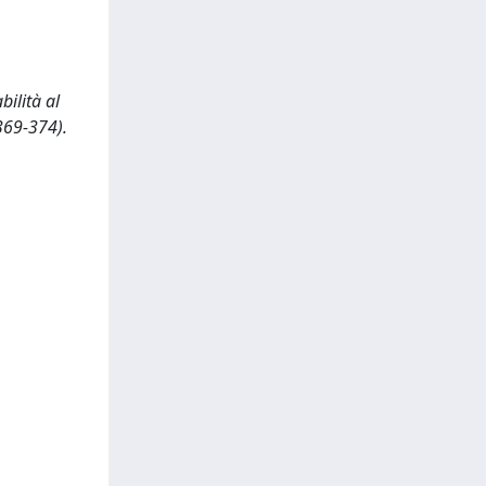
ilità al
369-374).