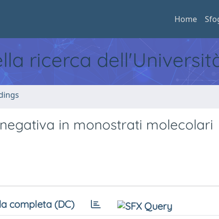
Home
Sfo
ella ricerca dell'Universi
dings
le negativa in monostrati molecolari
a completa (DC)