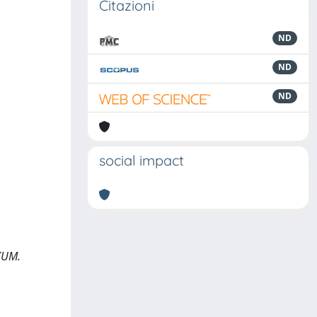
Citazioni
ND
ND
ND
social impact
IUM.