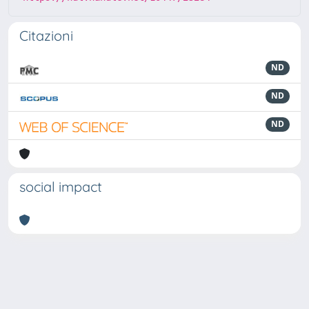
Citazioni
ND
ND
ND
social impact