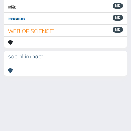
ND
ND
ND
social impact