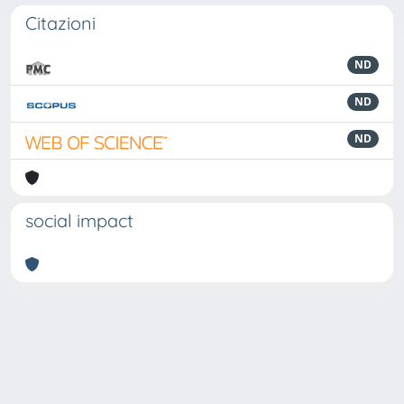
Citazioni
ND
ND
ND
social impact